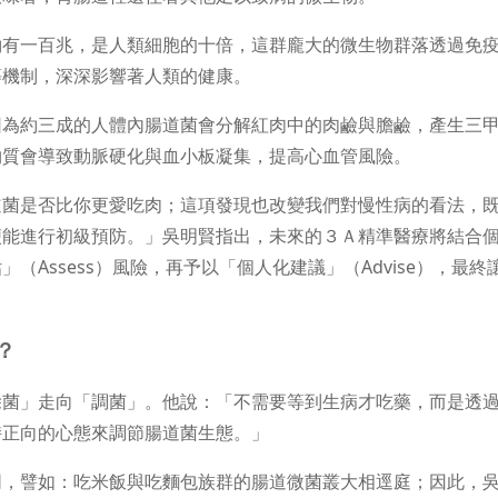
約有一百兆，是人類細胞的十倍，這群龐大的微生物群落透過免
等機制，深深影響著人類的健康。
因為約三成的人體內腸道菌會分解紅肉中的肉鹼與膽鹼，產生三
物質會導致動脈硬化與血小板凝集，提高心血管風險。
道菌是否比你更愛吃肉；這項發現也改變我們對慢性病的看法，
便能進行初級預防。」吳明賢指出，未來的３Ａ精準醫療將結合
Assess）風險，再予以「個人化建議」（Advise），最終
？
除菌」走向「調菌」。他說：「不需要等到生病才吃藥，而是透
持正向的心態來調節腸道菌生態。」
同，譬如：吃米飯與吃麵包族群的腸道微菌叢大相逕庭；因此，