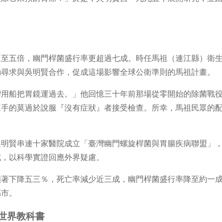
三至五倍，幽門桿菌盛行率更超過七成。時任馬祖（連江縣）衛
動尋求與吳明賢合作，促成這場影響全球公衛準則的馬祖計畫。
灣用船把胃鏡運過去。」他回憶三十年前那場從零開始的除菌戰
棘手的莫過於說服『沒有症狀』者接受檢查。所幸，馬祖民眾的
吳明賢串連十家醫院成立「臺灣幽門螺旋桿菌與胃腸疾病聯盟」
式，以科學實證回應外界疑慮。
顯著下降五三％，死亡率減少近三成，幽門桿菌盛行率降至約一
縣市。
世界教科書