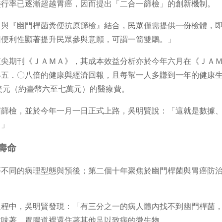
盛行率已逐漸超越胃癌，因而提出「二合一篩檢」的創新機制。
』與『幽門桿菌糞便抗原篩檢』結合，民眾僅需提供一份檢體，
因便利性顯著提升民眾參與意願，可謂一箭雙鵰。」
頂尖期刊《ＪＡＭＡ》，其成本效益分析亦於今年六月在《ＪＡ
得五．〇八倍的健康與經濟回報，且每幫一人多賺到一年的健康
美元（約臺幣六至七萬元）的醫療費。
菌篩檢，並於今年一月一日正式上路，吳明賢說：「這就是數據
。」
壽命
癌不同的病理型態與預後；第二個十年聚焦於幽門桿菌與胃癌防
過程中，吳明賢發現：「有三分之一的病人體內找不到幽門桿菌
意味著，胃腸道裡還住著其他足以致病的微生物。