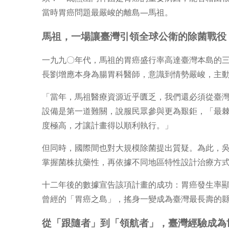
當時胃癌問題最嚴峻的離島—馬祖。
馬祖，一場讓臺灣引領全球公衛的除菌戰役
一九九〇年代，馬祖的胃癌盛行率高達臺灣本島的
長劉增應本身為腸胃科醫師，意識到情勢嚴峻，主
「當年，馬祖醫療資源近乎匱乏，我們還必須從臺
設備是第一道難關，說服民眾參與更為艱鉅，「最
度極高，才讓計畫得以順利執行。」
但同時，國際間也對大規模除菌提出質疑。為此，
掌握菌株抗藥性，再依據不同地區特性設計治療方
十二年後的數據宣告該項計畫的成功：胃癌發生率
曾經的「胃癌之島」，搖身一變成為臺灣最長壽的
從「跟隨者」到「領航者」，臺灣經驗成為