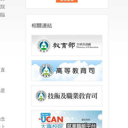
院院
創臨
，直
的是
的念
踏上