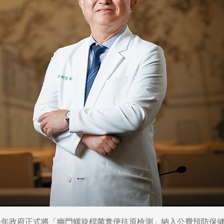
今年政府正式將「幽門螺旋桿菌糞便抗原檢測」納入公費預防保