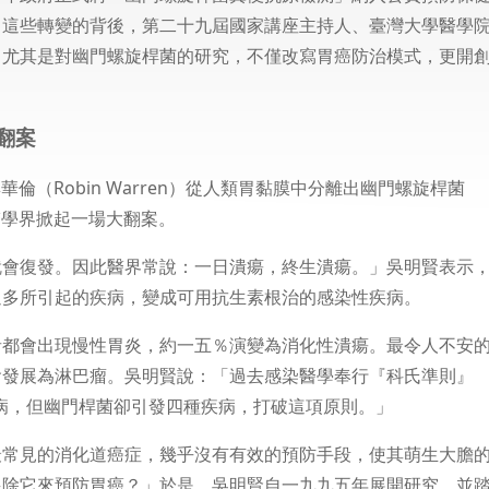
，這些轉變的背後，第二十九屆國家講座主持人、臺灣大學醫學
，尤其是對幽門螺旋桿菌的研究，不僅改寫胃癌防治模式，更開
翻案
）與華倫（Robin Warren）從人類胃黏膜中分離出幽門螺旋桿菌
），在醫學界掀起一場大翻案。
就會復發。因此醫界常說：一日潰瘍，終生潰瘍。」吳明賢表示
過多所引起的疾病，變成可用抗生素根治的感染性疾病。
者都會出現慢性胃炎，約一五％演變為消化性潰瘍。最令人不安
會發展為淋巴瘤。吳明賢說：「過去感染醫學奉行『科氏準則』
應一種疾病，但幽門桿菌卻引發四種疾病，打破這項原則。」
最常見的消化道癌症，幾乎沒有有效的預防手段，使其萌生大膽
根除它來預防胃癌？」於是，吳明賢自一九九五年展開研究，並