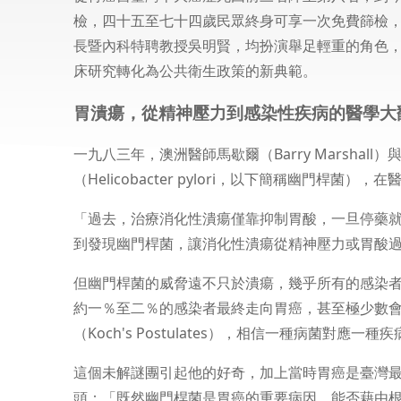
檢，四十五至七十四歲民眾終身可享一次免費篩檢
長暨內科特聘教授吳明賢，均扮演舉足輕重的角色
床研究轉化為公共衛生政策的新典範。
胃潰瘍，從精神壓力到感染性疾病的醫學大
一九八三年，澳洲醫師馬歇爾（Barry Marshall
（Helicobacter pylori，以下簡稱幽門桿菌
「過去，治療消化性潰瘍僅靠抑制胃酸，一旦停藥
到發現幽門桿菌，讓消化性潰瘍從精神壓力或胃酸
但幽門桿菌的威脅遠不只於潰瘍，幾乎所有的感染
約一％至二％的感染者最終走向胃癌，甚至極少數
（Koch's Postulates），相信一種病菌對
這個未解謎團引起他的好奇，加上當時胃癌是臺灣
頭：「既然幽門桿菌是胃癌的重要病因，能否藉由