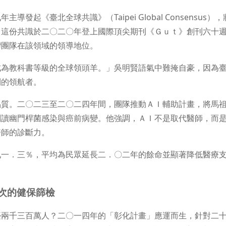
《臺北全球共識》（Taipei Global Consensus），
。這份共識於二〇二〇年登上國際頂尖期刊《Ｇｕｔ》創刊六十
灣團隊在該領域的領導地位。
成為教科書等級的全球領頭羊。」吳明賢語氣中難掩自豪，因為
則的領航者。
品質。二〇二三至二〇二四年間，團隊推動ＡＩ輔助計畫，將馬
判讀幽門桿菌感染與癌前病變。他強調，ＡＩ不是取代醫師，而
醫師的診斷力。
九一．三％，平均為民眾延長二．〇二年的餘命並顯著降低醫療
次的健保篩檢
臺兩千三百萬人？二〇一四年的「彰化計畫」應運而生，針對二