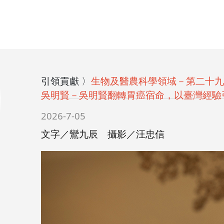
引領貢獻 〉
生物及醫農科學領域－第二十九
吳明賢－吳明賢翻轉胃癌宿命，以臺灣經驗
2026-7-05
文字／鸞九辰 攝影／汪忠信