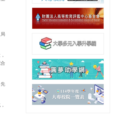
生局
役，
配合
，先
成，