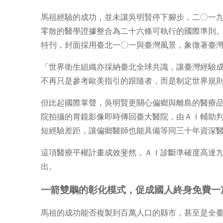
馬祖經驗的成功，並未讓吳明賢停下腳步，二〇一九年主導發起
零散的醫學證據整合為二十六條可執行的國際準則
特刊，封面採用臺北一〇一與臺灣風景，象徵著臺
「世界衛生組織亦採納臺北全球共識，讓臺灣經驗
不再只是參考歐美指引的跟隨者，而是制定世界規
但比起國際掌聲，吳明賢更關心偏鄉與離島的醫療
院拍攝的胃鏡影像即時傳回臺大醫院，由ＡＩ輔助
短經驗差距，讓偏鄉醫師也能具備等同三十年資深
這項醫療平權計畫成效斐然，ＡＩ診斷準確度高達
出。
一箭雙鵰的彰化模式，促成國人終身免費一
馬祖的成功能否複製到百萬人口的縣市，甚至是全