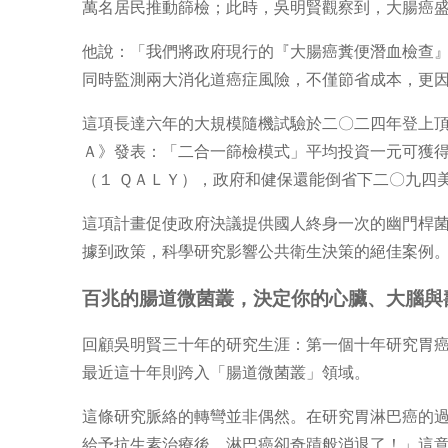
萬名居民推動篩檢；此時，吳明賢觀察到，大腸癌
他說：「我們將政府現行的『大腸癌糞便潛血檢查
同時監測兩大消化道癌症風險，不僅節省成本，更
這項長達六年的大規模隨機試驗於二〇二四年登上
Ａ》發表：「二合一篩檢模式」平均投資一元可獲
（１ ＱＡＬＹ），政府和健保還能倒省下二〇九四
這項計畫促使政府決議提供國人終身一次的幽門桿
據到政策，科學研究影響公共衛生決策的絕佳案例
百兆的腸道微菌叢，決定你的心臟、大腦與
回顧吳明賢三十年的研究生涯：第一個十年研究胃
最近這十年則跨入「腸道微菌叢」領域。
這條研究脈絡的轉彎並非偶然。在研究胃淋巴癌的
給予抗生素治療後，淋巴癌卻奇蹟般消退了！」這