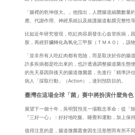
「腸裡的乾坤很大。」他指出，人體腸道細菌數量
應、代謝作用、神經系統以及維護腸道黏膜完整性
比如近年研究發現，吃紅肉容易發生心血管疾病，
胺，再經肝臟轉化為氧化三甲胺（ＴＭＡＯ），該
「並非所有人吃紅肉都有危險，而是取決於你的腸
許多疾病都是吃出來的，也許透過調整腸道菌生態
的先天基因與後天的腸道微菌叢，先進行「精準評估」（
病人「採取行動」（Action），達到預防目的。
臺灣在這場全球「菌」賽中將扮演什麼角色
展望下一個十年，吳明賢預見一場觀念革命：從「
『三好一心』：好好地吃飯、睡覺和運動，加上保
值得注意的是，腸道微菌叢會因生活形態而有所不