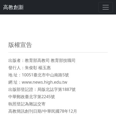
高教創新
版權宣告
出版者：教育部高教司 教育部技職司
發行人：朱俊彰 楊玉惠
地 址：10051臺北市中山南路5號
網 址：www.news.high.edu.tw
出版部登記證：局版北誌字第1887號
中華郵政臺北字第2245號
執照登記為雜誌交寄
高教簡訊創刊日期/中華民國78年12月