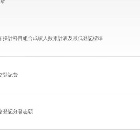
績單
：公布採計科目組合成績人數累計表及最低登記標準
繳交登記費
網路登記分發志願