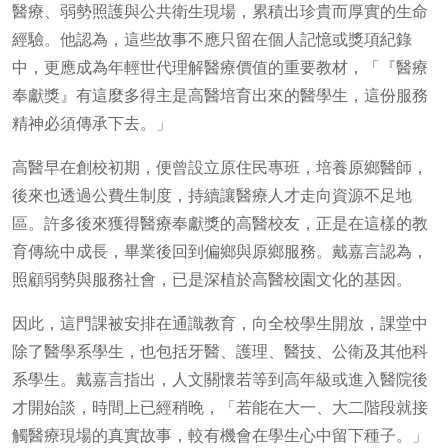
醫療、弱勢照護與公共衛生現場，累積出珍貴而厚實的生命
經驗。他認為，這些故事不應只留在個人記憶或獎項紀錄
中，更應成為年輕世代理解醫療價值的重要教材，「『醫療
奉獻獎』有這麼多得主是高醫培育出來的醫學生，這份服務
精神必須傳承下去。」
高醫早在創校初期，便曾設立原住民專班，培養原鄉醫師，
後來也透過公費生制度，持續讓醫療人才走向資源不足地
區。許多後來獲得醫療奉獻獎的高醫校友，正是在這樣的教
育傳統中成長，畢業後回到偏鄉與原鄉服務。戴嘉言認為，
照顧弱勢與服務社會，已是深植於高醫校園文化的基因。
因此，這門課被安排在通識教育，向全校學生開放，課堂中
除了醫學系學生，也包括牙醫、護理、醫技、公衛及其他科
系學生。戴嘉言指出，人文關懷若等到高年級或進入醫院後
才開始談，時間上已經稍晚，「若能在大一、大二階段就接
觸醫療現場的真實故事，較有機會在學生心中留下種子。」