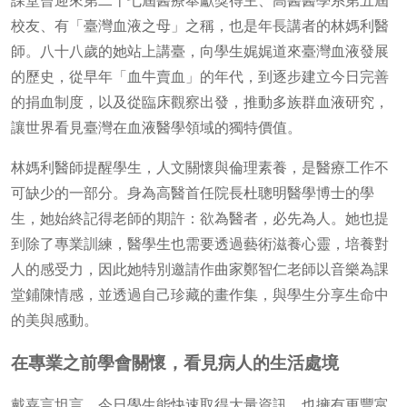
課堂曾迎來第二十七屆醫療奉獻獎得主、高醫醫學系第五屆
校友、有「臺灣血液之母」之稱，也是年長講者的林媽利醫
師。八十八歲的她站上講臺，向學生娓娓道來臺灣血液發展
的歷史，從早年「血牛賣血」的年代，到逐步建立今日完善
的捐血制度，以及從臨床觀察出發，推動多族群血液研究，
讓世界看見臺灣在血液醫學領域的獨特價值。
林媽利醫師提醒學生，人文關懷與倫理素養，是醫療工作不
可缺少的一部分。身為高醫首任院長杜聰明醫學博士的學
生，她始終記得老師的期許：欲為醫者，必先為人。她也提
到除了專業訓練，醫學生也需要透過藝術滋養心靈，培養對
人的感受力，因此她特別邀請作曲家鄭智仁老師以音樂為課
堂鋪陳情感，並透過自己珍藏的畫作集，與學生分享生命中
的美與感動。
在專業之前學會關懷，看見病人的生活處境
戴嘉言坦言，今日學生能快速取得大量資訊，也擁有更豐富