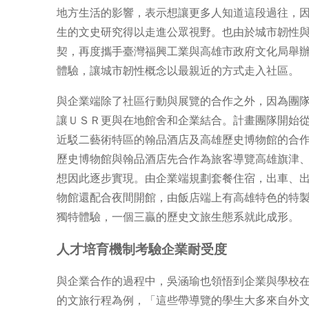
地方生活的影響，表示想讓更多人知道這段過往，
生的文史研究得以走進公眾視野。也由於城市韌性
契，再度攜手臺灣福興工業與高雄市政府文化局舉
體驗，讓城市韌性概念以最親近的方式走入社區。
與企業端除了社區行動與展覽的合作之外，因為團
讓ＵＳＲ更與在地館舍和企業結合。計畫團隊開始
近駁二藝術特區的翰品酒店及高雄歷史博物館的合
歷史博物館與翰品酒店先合作為旅客導覽高雄旗津
想因此逐步實現。由企業端規劃套餐住宿，出車、
物館還配合夜間開館，由飯店端上有高雄特色的特
獨特體驗，一個三贏的歷史文旅生態系就此成形。
人才培育機制考驗企業耐受度
與企業合作的過程中，吳涵瑜也領悟到企業與學校
的文旅行程為例，「這些帶導覽的學生大多來自外