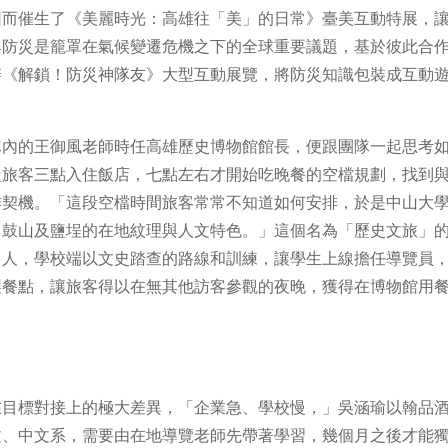
因而催生了《美麗時光：高雄往「美」的日常》臺美互動特展，
與防災是籠罩在氣候變遷危機之下的全球重要議題，基於彼此合
辦《解鎖！防災神隊友》大型互動展覽，將防災知識包裝成互動
隊內的王御風老師時任高雄歷史博物館館長，便跟團隊一起思考
從旅客三點入住飯店，七點左右才開始吃晚餐的空檔規劃，找到
作契機。「這段空檔時間旅客常常不知道如何安排，於是中山大
、鼓山及鹽埕的在地紋理與人文特色。」這個名為「歷史文旅」
出人，學校端以文史踏查的路線和訓練，讓學生上線擔任導覽員
製餐點，讓旅客得以在無其他訪客參觀的夜晚，獲得在博物館用
在目標對接上的極大差異，「企業急、學校慢，」吳涵瑜以翰品
文、中文系，需要由在地導覽老師先帶著學習，幾個月之後才能