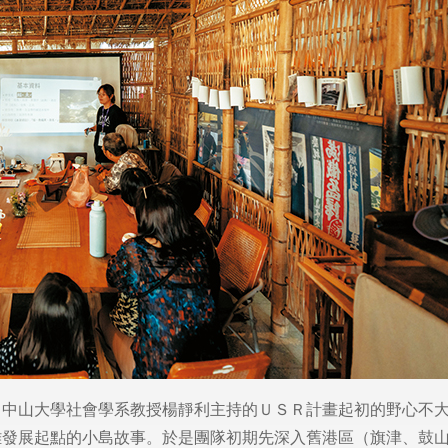
，中山大學社會學系教授楊靜利主持的ＵＳＲ計畫起初的野心不
雄發展起點的小島故事。於是團隊初期先深入舊港區（旗津、鼓