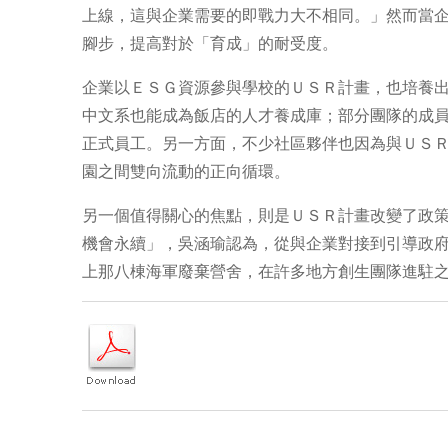
上線，這與企業需要的即戰力大不相同。」然而當
腳步，提高對於「育成」的耐受度。
企業以ＥＳＧ資源參與學校的ＵＳＲ計畫，也培養
中文系也能成為飯店的人才養成庫；部分團隊的成
正式員工。另一方面，不少社區夥伴也因為與ＵＳ
園之間雙向流動的正向循環。
另一個值得關心的焦點，則是ＵＳＲ計畫改變了政
機會永續」，吳涵瑜認為，從與企業對接到引導政
上那八棟海軍廢棄營舍，在許多地方創生團隊進駐