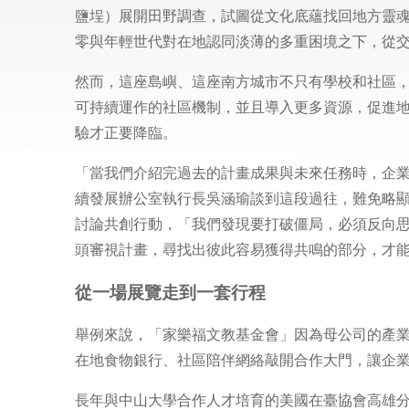
鹽埕）展開田野調查，試圖從文化底蘊找回地方靈
零與年輕世代對在地認同淡薄的多重困境之下，從
然而，這座島嶼、這座南方城市不只有學校和社區
可持續運作的社區機制，並且導入更多資源，促進
驗才正要降臨。
「當我們介紹完過去的計畫成果與未來任務時，企
續發展辦公室執行長吳涵瑜談到這段過往，難免略
討論共創行動，「我們發現要打破僵局，必須反向
頭審視計畫，尋找出彼此容易獲得共鳴的部分，才
從一場展覽走到一套行程
舉例來說，「家樂福文教基金會」因為母公司的產
在地食物銀行、社區陪伴網絡敲開合作大門，讓企
長年與中山大學合作人才培育的美國在臺協會高雄