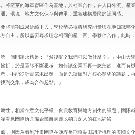
魂。將廢棄的海軍營區作為基地，與社區合作，在人口外流、產
交通、環境、地方文化保存與傳承，重新建構居民的認同感。
，要將前期成果延續下去，學校勢必得將研究能量與在地知識轉
地方自主，所以需要尋求理念相同的產、官、學夥伴合作，此時
業第一個問題永遠是：『然後呢？我們可以做什麼？』」中山大
顯挫折，於是團隊不斷思考，如何讓企業不再一臉茫然，進而有
思考，不能從計畫需求出發，而是先讀懂對方核心關切的議題，
能找到交集，成為合作起點。」
業屬性，相當在意文化平權、食農教育與地方創生的議題，團隊
業端看見團隊所具備企業自身難以獨力深入的在地網絡。
分處，則因為看到計畫團隊在鹽埕長期蹲點田調所梳理的美國文