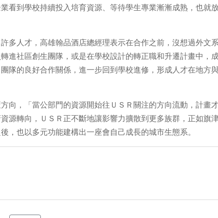
企業看到學校持續投入培育資源、等待學生專業漸漸成熟，也就
出許多人才，高雄翰品酒店總經理表示在合作之前，沒想過外文
員轉進社區創生團隊，或是在學校設計的轉正職和升遷計畫中，
Ｒ團隊的良好合作關係，進一步回到學校進修，形成人才在地方
策方向，「當公部門的資源開始往ＵＳＲ關注的方向流動，計畫
府資源轉向，ＵＳＲ正不斷地讓影響力擴散到更多族群，正如旗
之後，也以多元功能建構出一座會自己成長的城市生態系。