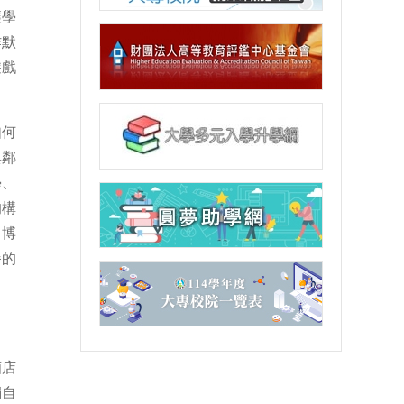
讓學
作默
遊戲
如何
與鄰
學、
的構
，博
餐的
酒店
獨自