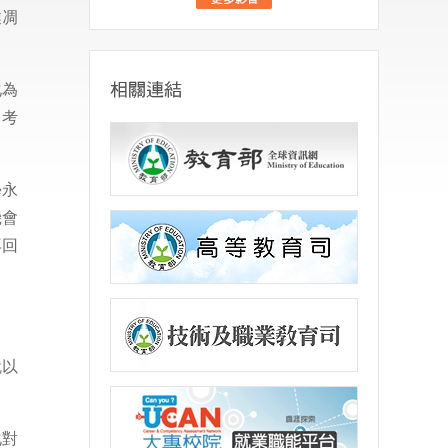
業凋
化為
，考
學永
機會
再回
就以
化對