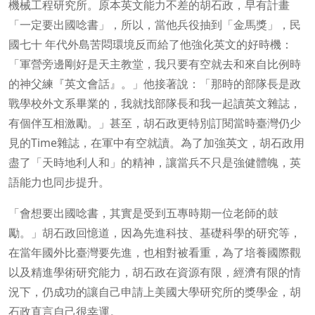
機械工程研究所。原本英文能力不差的胡石政，早有計畫
「一定要出國唸書」，所以，當他兵役抽到「金馬獎」，民
國七十 年代外島苦悶環境反而給了他強化英文的好時機：
「軍營旁邊剛好是天主教堂，我只要有空就去和來自比例時
的神父練『英文會話』。」他接著說：「那時的部隊長是政
戰學校外文系畢業的，我就找部隊長和我一起讀英文雜誌，
有個伴互相激勵。」甚至，胡石政更特別訂閱當時臺灣仍少
見的Time雜誌，在軍中有空就讀。為了加強英文，胡石政用
盡了「天時地利人和」的精神，讓當兵不只是強健體魄，英
語能力也同步提升。
「會想要出國唸書，其實是受到五專時期一位老師的鼓
勵。」胡石政回憶道，因為先進科技、基礎科學的研究等，
在當年國外比臺灣要先進，也相對被看重，為了培養國際觀
以及精進學術研究能力，胡石政在資源有限，經濟有限的情
況下，仍成功的讓自己申請上美國大學研究所的獎學金，胡
石政直言自己很幸運。