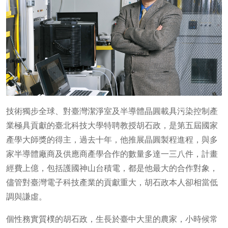
技術獨步全球、對臺灣潔淨室及半導體晶圓載具污染控制產
業極具貢獻的臺北科技大學特聘教授胡石政，是第五屆國家
產學大師獎的得主，過去十年，他推展晶圓製程進程，與多
家半導體廠商及供應商產學合作的數量多達一三八件，計畫
經費上億，包括護國神山台積電，都是他最大的合作對象，
儘管對臺灣電子科技產業的貢獻重大，胡石政本人卻相當低
調與謙虛。
個性務實質樸的胡石政，生長於臺中大里的農家，小時候常