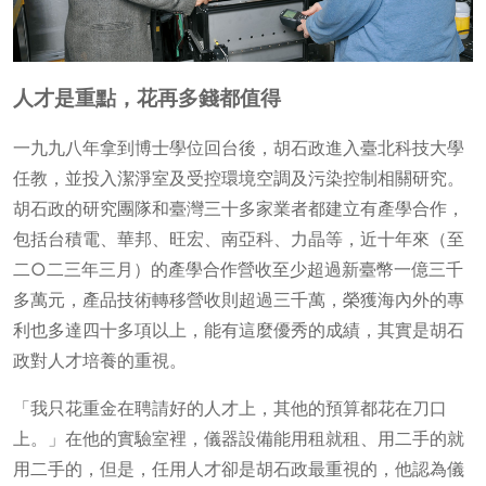
人才是重點，花再多錢都值得
一九九八年拿到博士學位回台後，胡石政進入臺北科技大學
任教，並投入潔淨室及受控環境空調及污染控制相關研究。
胡石政的研究團隊和臺灣三十多家業者都建立有產學合作，
包括台積電、華邦、旺宏、南亞科、力晶等，近十年來（至
二○二三年三月）的產學合作營收至少超過新臺幣一億三千
多萬元，產品技術轉移營收則超過三千萬，榮獲海內外的專
利也多達四十多項以上，能有這麼優秀的成績，其實是胡石
政對人才培養的重視。
「我只花重金在聘請好的人才上，其他的預算都花在刀口
上。」在他的實驗室裡，儀器設備能用租就租、用二手的就
用二手的，但是，任用人才卻是胡石政最重視的，他認為儀