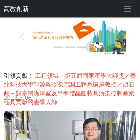
高教創新
Previous
Next
引領貢獻 〉
工程領域－第五屆國家產學大師獎／臺
北科技大學能源與冷凍空調工程系講座教授／胡石
政－對臺灣潔淨室及半導體晶圓載具污染控制產業
2023-3-06
極具貢獻的產學大師