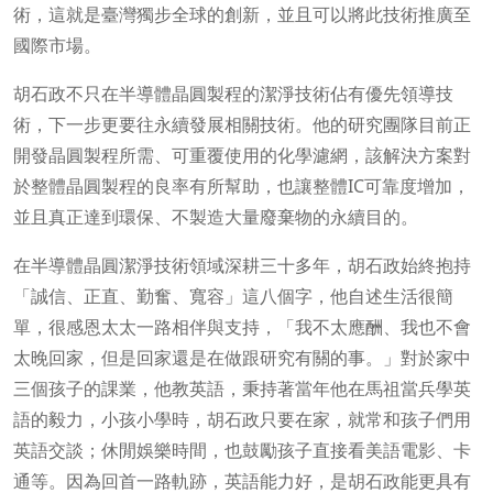
術，這就是臺灣獨步全球的創新，並且可以將此技術推廣至
國際市場。
胡石政不只在半導體晶圓製程的潔淨技術佔有優先領導技
術，下一步更要往永續發展相關技術。他的研究團隊目前正
開發晶圓製程所需、可重覆使用的化學濾網，該解決方案對
於整體晶圓製程的良率有所幫助，也讓整體IC可靠度增加，
並且真正達到環保、不製造大量廢棄物的永續目的。
在半導體晶圓潔淨技術領域深耕三十多年，胡石政始終抱持
「誠信、正直、勤奮、寬容」這八個字，他自述生活很簡
單，很感恩太太一路相伴與支持，「我不太應酬、我也不會
太晚回家，但是回家還是在做跟研究有關的事。」對於家中
三個孩子的課業，他教英語，秉持著當年他在馬祖當兵學英
語的毅力，小孩小學時，胡石政只要在家，就常和孩子們用
英語交談；休閒娛樂時間，也鼓勵孩子直接看美語電影、卡
通等。因為回首一路軌跡，英語能力好，是胡石政能更具有