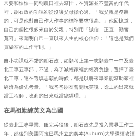
常要和妹妹一同到農田裡去幫忙，在資源並不豐富的年代
裡，胡石政的功課卻從沒讓父母擔心過。「我父親是務農
的，可是他對自己作人作事的標準要求很高。」他回憶道，
自己的個性很多來自於父親，特別用「誠信、正直、勤奮、
寬容」來闡明自己一直以來人生的核心信仰：「這也是我們
實驗室的工作守則。」
自小功課就不錯的胡石政，如願考上第一志願臺中一中及臺
北工專五專部，不過，為了減輕家裡的經濟負擔，選擇了臺
北工專，連在選填志願的時候，都是以將來畢業能幫助家裡
經濟為優先考量。「我爸爸朋友曾開玩笑說，唸工的出來就
當工程師，唸商的出來就當總經理。」
在馬祖勤練英文為出國
從臺北工專畢業、服完兵役後，胡石政先是投入業界工作二
年，然後到美國阿拉巴馬州立的奧本(Auburn)大學繼續攻讀