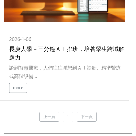
2026-1-06
長庚大學－三分鐘ＡＩ排班，培養學生跨域解
題力
談到智慧醫療，人們往往聯想到ＡＩ診斷、精準醫療
或高階設備...
more
上一頁
下一頁