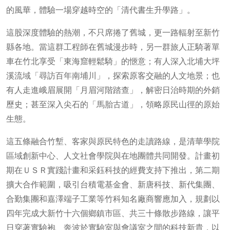
的風華，體驗一場穿越時空的「清代書生升學路」。
這股深度體驗的熱潮，不只席捲了舊城，更一路輻射至新竹
縣各地。當這群工程師在舊城漫步時，另一群旅人正騎著單
車在竹北享受「東海窟輕鬆騎」的愜意；有人深入北埔大坪
溪流域「尋訪百年南埔川」，探索原客交融的人文地景；也
有人走進峨眉展開「月眉河階踏查」，解密日治時期的外銷
歷史；甚至深入尖石的「馬胎古道」，領略原民山徑的原始
生態。
這五條融合竹塹、客家與原民特色的走讀路線，是清華學院
區域創新中心、人文社會學院與在地團體共同開發。計畫初
期在ＵＳＲ實踐計畫和采鈺科技的經費支持下推出，第二期
擴大合作範圍，吸引台積電基金會、新唐科技、新代集團、
合勤集團和嘉澤端子工業等竹科知名廠商響應加入，規劃以
四年完成大新竹十六個鄉鎮市區、共三十條散步路線，讓平
日穿著實驗袍、奔波於實驗室與會議室之間的科技新貴，以