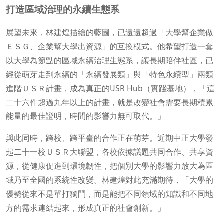
打造區域治理的永續生態系
展望未來，林建煌描繪的藍圖，已遠遠超過「大學幫企業做
ＥＳＧ、企業幫大學出資源」的互換模式。他希望打造一套
以大學為節點的區域永續治理生態系，讓長期陪伴社區，已
經從萌芽走到永續的「永續發展類」與「特色永續型」兩類
進階ＵＳＲ計畫，成為真正的USR Hub（實踐基地），「這
二十六件超過九年以上的計畫，就是改變社會需要長期積累
能量的最佳證明，時間的影響力無可取代。」
與此同時，跨校、跨平臺的合作正在萌芽。近期中正大學發
起二十一校ＵＳＲ大聯盟，各校依據議題共同合作、共享資
源，從健康促進到環境韌性，把個別大學的影響力放大為區
域乃至全國的系統性改變。林建煌對此充滿期待，「大學的
優勢從來不是單打獨鬥，而是能把不同領域的知識和不同地
方的需求連結起來，形成真正的社會創新。」