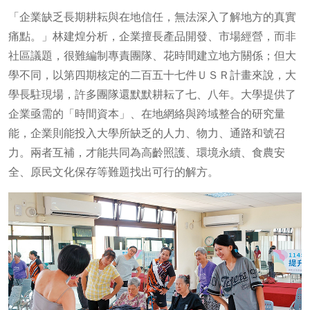
「企業缺乏長期耕耘與在地信任，無法深入了解地方的真實
痛點。」林建煌分析，企業擅長產品開發、市場經營，而非
社區議題，很難編制專責團隊、花時間建立地方關係；但大
學不同，以第四期核定的二百五十七件ＵＳＲ計畫來說，大
學長駐現場，許多團隊還默默耕耘了七、八年。大學提供了
企業亟需的「時間資本」、在地網絡與跨域整合的研究量
能，企業則能投入大學所缺乏的人力、物力、通路和號召
力。兩者互補，才能共同為高齡照護、環境永續、食農安
全、原民文化保存等難題找出可行的解方。