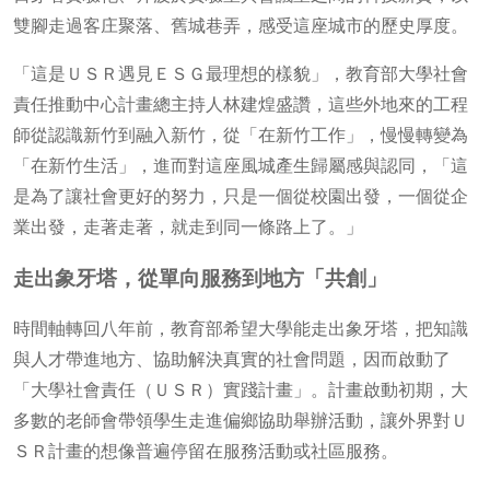
雙腳走過客庄聚落、舊城巷弄，感受這座城市的歷史厚度。
「這是ＵＳＲ遇見ＥＳＧ最理想的樣貌」，教育部大學社會
責任推動中心計畫總主持人林建煌盛讚，這些外地來的工程
師從認識新竹到融入新竹，從「在新竹工作」，慢慢轉變為
「在新竹生活」，進而對這座風城產生歸屬感與認同，「這
是為了讓社會更好的努力，只是一個從校園出發，一個從企
業出發，走著走著，就走到同一條路上了。」
走出象牙塔，從單向服務到地方「共創」
時間軸轉回八年前，教育部希望大學能走出象牙塔，把知識
與人才帶進地方、協助解決真實的社會問題，因而啟動了
「大學社會責任（ＵＳＲ）實踐計畫」。計畫啟動初期，大
多數的老師會帶領學生走進偏鄉協助舉辦活動，讓外界對Ｕ
ＳＲ計畫的想像普遍停留在服務活動或社區服務。