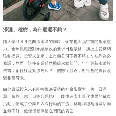
淨灘、種樹，為什麼還不夠？
隨大學ＵＳＲ走向深水區的同時，企業也面臨空前的永續壓
力。全球供應鏈對永續績效的要求日趨嚴格，加上主管機關
強制揭露、投資人施壓，上市櫃公司不得不將ＥＳＧ列為必
修課，然而，許多企業雖然擴編永續部門、年年更新永續報
告書，卻往往流於漂亮ＫＰＩ的數字競逐，對社會的實質改
變相當有限。
由於資源投入未必能轉換為等值的社會影響力，像一日淨
灘、植樹、志工日等容易執行、能快速產出量化成果的單次
活動，便成了企業ＥＳＧ行動的主流。林建煌認為這些活動
並無不好，但僅僅是停留在關懷的表面。