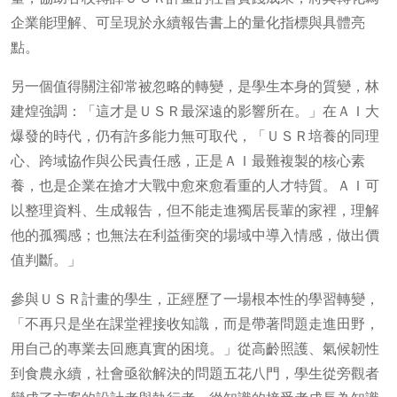
企業能理解、可呈現於永續報告書上的量化指標與具體亮
點。
另一個值得關注卻常被忽略的轉變，是學生本身的質變，林
建煌強調：「這才是ＵＳＲ最深遠的影響所在。」在ＡＩ大
爆發的時代，仍有許多能力無可取代，「ＵＳＲ培養的同理
心、跨域協作與公民責任感，正是ＡＩ最難複製的核心素
養，也是企業在搶才大戰中愈來愈看重的人才特質。ＡＩ可
以整理資料、生成報告，但不能走進獨居長輩的家裡，理解
他的孤獨感；也無法在利益衝突的場域中導入情感，做出價
值判斷。」
參與ＵＳＲ計畫的學生，正經歷了一場根本性的學習轉變，
「不再只是坐在課堂裡接收知識，而是帶著問題走進田野，
用自己的專業去回應真實的困境。」從高齡照護、氣候韌性
到食農永續，社會亟欲解決的問題五花八門，學生從旁觀者