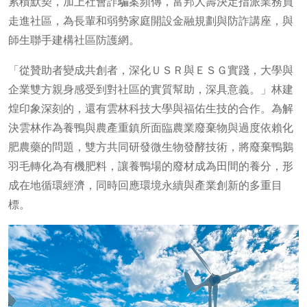
累積默契，加上社會詐騙案頻傳，富邦人壽決定指派業務員
走進社區，為長輩和弱勢家庭開設金融規劃與防詐講座，與
師生聯手建構社區防護網。
「從贊助者變成共創者，深化ＵＳＲ與ＥＳＧ實踐，大學與
企業雙方親身感受到對社區的實質幫助，深具意義。」林建
煌印象深刻的，還有雲林科技大學與福佑生技的合作。為解
決雲林作為養鴨與農產重鎮所面臨農業廢棄物與過度依賴化
肥農藥的問題，雙方共同研發微生物發酵技術，將廢棄鴨鵝
羽毛轉化為有機肥料，讓養鴨場的廢材成為田間的養分，形
成在地循環經濟，同時回應環境永續與產業創新的多重目
標。