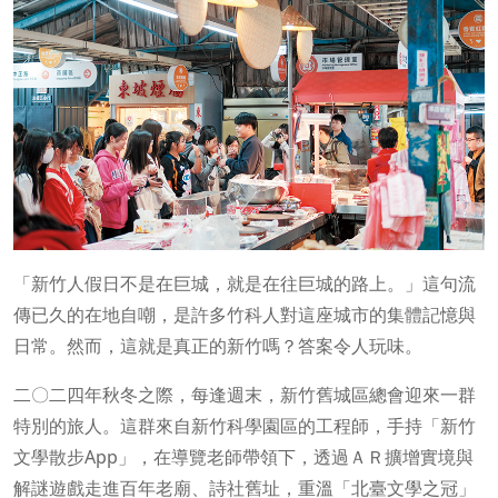
「新竹人假日不是在巨城，就是在往巨城的路上。」這句流
傳已久的在地自嘲，是許多竹科人對這座城市的集體記憶與
日常。然而，這就是真正的新竹嗎？答案令人玩味。
二〇二四年秋冬之際，每逢週末，新竹舊城區總會迎來一群
特別的旅人。這群來自新竹科學園區的工程師，手持「新竹
文學散步App」，在導覽老師帶領下，透過ＡＲ擴增實境與
解謎遊戲走進百年老廟、詩社舊址，重溫「北臺文學之冠」