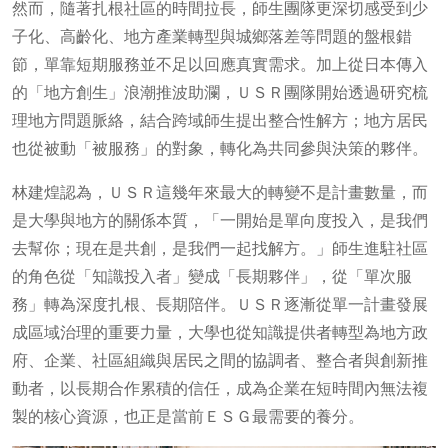
然而，隨著扎根社區的時間拉長，師生團隊更深切感受到少
子化、高齡化、地方產業轉型與城鄉落差等問題的盤根錯
節，單靠短期服務並不足以回應真實需求。加上從日本傳入
的「地方創生」浪潮推波助瀾，ＵＳＲ團隊開始透過研究梳
理地方問題脈絡，結合跨域師生提出整合性解方；地方居民
也從被動「被服務」的對象，轉化為共同參與決策的夥伴。
林建煌認為，ＵＳＲ這幾年來最大的轉變不是計畫數量，而
是大學與地方的關係本質，「一開始是單向度投入，是我們
去幫你；現在是共創，是我們一起找解方。」師生進駐社區
的角色從「知識投入者」變成「長期夥伴」，從「單次服
務」轉為深度扎根、長期陪伴。ＵＳＲ逐漸從單一計畫發展
成區域治理的重要力量，大學也從知識提供者轉型為地方政
府、企業、社區組織與居民之間的協調者、整合者與創新推
動者，以長期合作累積的信任，成為企業在短時間內無法複
製的核心資源，也正是當前ＥＳＧ最需要的養分。