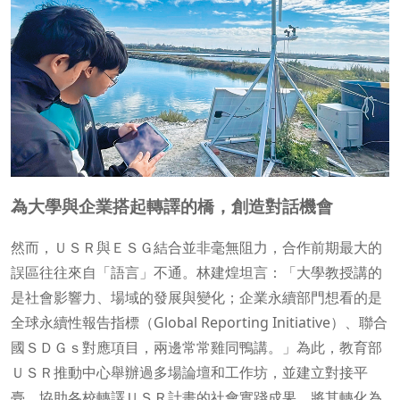
為大學與企業搭起轉譯的橋，創造對話機會
然而，ＵＳＲ與ＥＳＧ結合並非毫無阻力，合作前期最大的
誤區往往來自「語言」不通。林建煌坦言：「大學教授講的
是社會影響力、場域的發展與變化；企業永續部門想看的是
全球永續性報告指標（Global Reporting Initiative）、聯合
國ＳＤＧｓ對應項目，兩邊常常雞同鴨講。」為此，教育部
ＵＳＲ推動中心舉辦過多場論壇和工作坊，並建立對接平
臺，協助各校轉譯ＵＳＲ計畫的社會實踐成果，將其轉化為