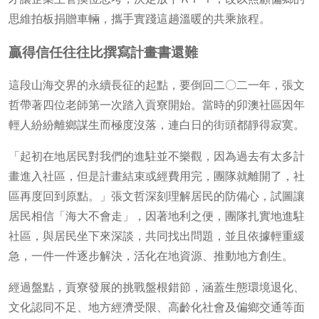
思維拍板捐贈車輛，攜手實踐這趟溫暖的共乘旅程。
贏得信任往往比撰寫計畫書還難
這段山海交界的永續長征的起點，要倒回二〇二一年，張文
哲帶著四位老師第一次踏入貢寮開始。當時的卯澳社區因年
輕人紛紛離鄉謀生而極度沒落，連白日的街頭都靜得寂寞。
「起初在地居民對我們的進駐並不樂觀，因為過去有太多計
畫進入社區，但是計畫結束或經費用完，團隊就離開了，社
區再度回到原點。」張文哲深刻理解居民的防備心，試圖讓
居民相信「海大不會走」，因著地利之便，團隊扎實地進駐
社區，與居民坐下來深談，共同找出問題，並且依據輕重緩
急，一件一件逐步解決，活化在地資源、推動地方創生。
經過盤點，貢寮發展的挑戰盤根錯節，涵蓋生態環境退化、
文化認同不足、地方經濟受限、高齡化社會及偏鄉交通等面