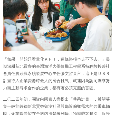
「如果一開始只看量化ＫＰＩ，這條路根本走不下去。」長
期深耕新北貢寮的臺灣海洋大學輪機工程學系特聘教授兼社
會責任實踐與永續發展中心主任張文哲直言，這正是ＵＳＲ
計畫導入企業資源時最大的磨合挑戰，就連因為認同團隊努
力而主動尋求合作的企業，都有著必須克服的盲區。
二〇二四年初，團隊向國泰人壽提出「共乘計畫」，希望募
集一輛能兼顧新北貢寮卯澳社區與鄰近偏鄉需求的共乘車輛
時，企業端希望在合約內清楚羅列每月預期載客趟次、服務