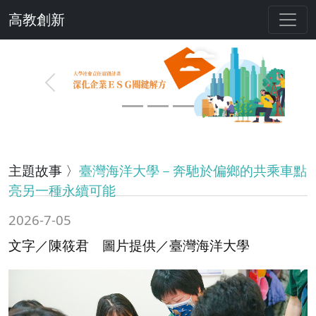
高教創新
Previous
Next
主題故事 〉
臺灣海洋大學－奔馳於偏鄉的共乘車點
亮另一種永續可能
2026-7-05
文字／陳筱君 圖片提供／臺灣海洋大學