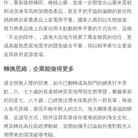
作，重新復耕梯田、種植山藥，並進一步開發出山藥米蛋糕
和冰淇淋等高附加價值產品，甚至手把手協助偏鄉的新住民
媽媽將自家農產品上架電商平臺。國泰人壽則以生態旅遊、
努力將產品推上自家信用卡點數銷售平臺的方式合作。這種
「不走的陪伴」，讓海大在地方積累了萬金難買的信任，更
成為最熟悉當地需求的隱形媒合平臺，得以精準牽引企業資
金與政府資源進場。
轉換思維，企業能做得更多
過去悄無人聲的卯澳，如今已翻轉成為熱門的網美打卡景
點，六、七十歲的長者精神奕奕地帶領生態導覽，餐廳掌廚
的則是七、八十歲，已經無法潛水採集的另一群長輩，每個
人各司其職，展現不輸年輕人的活力。海大團隊透過協助辦
展、走讀等方式，陪伴這群長輩保存逐漸絕跡的海女文化，
將其轉化為社區經濟動能，並開始攜手討論如何應對觀光人
潮帶來的環境破壞考驗。