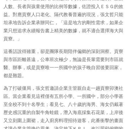
人數、長者與孩童使用的比例等數據，佐證投入ＥＳＧ的效
益。對應貢寮人口老化、隔代教養普遍的現況，張文哲只能
坦承地告訴企業承辦同仁，「這是地方的剛性需求，如果企
業只想追求永續報告書上精美的數據，就不適合選擇海大與
貢寮。」
這番話說得雖重，卻是團隊長期陪伴偏鄉的深刻洞察。貢寮
與市區距離甚遠，公車班次極少，無論是長輩需要到市區就
醫、辦事，或是貢寮唯一一所國中的孩子晚自習後要回家，
都是難題。
為了打破僵局，張文哲邀請企業主管親自走一趟貢寮卯澳社
區。當企業看見這裡僅有五所小學、一所國中，部分小學甚
至全校不到十名學生；看見七、八十歲的海男、海女仍戴著
歷史感沉重的自製牛角蛙鏡，潛入海底採集石花菜，上岸後
又立刻圍上圍裙，走入廚房料理招待遊客，此番衝擊的畫面
才讓企業主管換位思考，決定放下ＫＰＩ，改以照顧偏鄉的