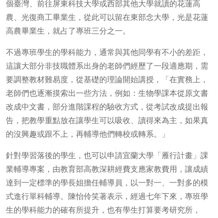
個臺灣、前往屏東科技大學或西部其他大學就讀的花蓮高
農、光復商工畢業生，從此可以留在東部念大學，光是花蓮
高農畢業生，就占了專班三分之一。
不過專班學生的學科能力，通常與其他同學有不小的差距，
這讓大部分非技職體系出身的老師們經歷了一段適應期，需
要調整教材難易度，從基礎的理論開始講授，「在實務上，
老師們也逐漸摸索出一些方法，例如：生物學課本從原文書
改成中文書，部分進階課程的驗收方式，從考試改成提出報
告，把教學重點放在讓學生可以吸收、讀得來為主，如果真
的沒興趣或跟不上，再輔導他們轉校或轉系。」
針對學習落後的學生，也可以申請宜蘭大學「雁行計畫」課
業輔導專案，由教育部高教深耕經費支應家教費用，讓成績
達到一定標準的學長姐擔任輔導員，以一對一、一對多的模
式進行單科輔導。陳怡伶笑著表示，經過七年下來，專班學
生的學科能力的確有所提升，也有學生打算要考研究所，