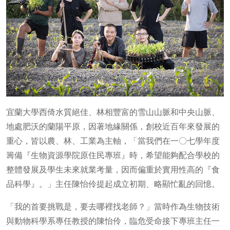
宜蘭大學西倚水質絕佳、林相豐富的雪山山脈和中央山脈、
地處肥沃的蘭陽平原，因著地緣關係，創校近百年來發展的
重心，皆以農、林、工業為主軸，「當我們在一〇七學年度
籌備『生物資源學院原住民專班』時，希望能夠配合學校的
整體發展及學生未來就業考量，因而偏重於實用性高的『食
品科學』。」主任陳怡伶提起成立初期、略顯忙亂的回憶。
「我的首要挑戰是，要去哪裡找老師？」當時作為生物技術
與動物科學系專任教授的陳怡伶，臨危受命接下專班主任一