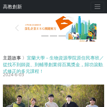
高教創新
Previous
Next
主題故事 〉
宜蘭大學－生物資源學院原住民專班／
從找不到師資、到輔導創業得百萬獎金，歸功滾動
式修正的多元課程！
2024-6-03