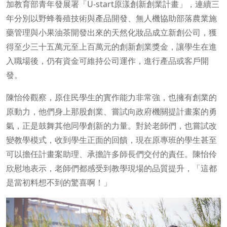
加教育部青年發展署「U-start原漾創新創業計畫」，連續三
年分別以野蜂養殖技術與產品開發、無人機協助部落農業施
藥管理與小果油茶開發出來的天然化妝品成立新創公司，獲
得至少三十五萬元至上百萬元的創新創業獎金，讓學生在進
入職場後，仍有資金可維持公司運作，進行產品或客戶開
發。
陳怡伶觀察，原住民學生的實作能力非常強，也擁有創業的
原動力，他們身上那股創業、嘗試向政府機關提計畫案的勇
氣，正是鼓舞其他同學創新的力量。對於老師們，也嘗試改
變教學模式，收到學生正面的回饋，現在原專班的學生甚至
可以擔任計畫案助理、承擔許多師長們交付的責任。陳怡伶
欣慰地表示，老師們都感受到教學現場的品質提升，「這都
是當初料想不到的驚喜啊！」