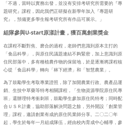
「不過，當時以實務出發，並沒有安排考研究所需要的『專
題研究』課程，因此我們正研擬在新學年加入『專題研
究』，預備更多學生報考研究所有作品可展示。」
組隊參與U-start原漾計畫，獲百萬創業獎金
在課程不斷對焦、磨合的過程，老師們意識到原本主打的
「食品科學」，與原住民議題連結不夠緊密，加上意識到原
住民部落中，多有種植農作物的保留地，於是逐漸將課程核
心從「食品科學」轉向「林下經濟」和「智慧農業」。
為了鼓勵學生考取專業證照，除了加開農業行政、農產品運
銷、生技中草藥等特考相關課程，「生物資源學院原住民專
班」還辦理特考衝刺班，鼓勵學生參加原住民特考；同時配
合ＵＳＲ計畫，協助部落解決問題之餘，另外開設「創業管
理」課程，邀請創業有成的原住民業師分享。二〇二〇年
起，學生於每年一月組成隊伍，經由校內育成中心輔導，參