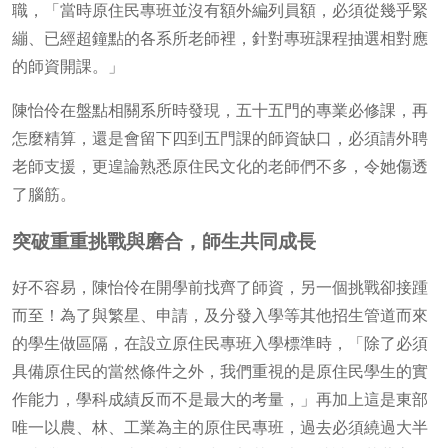
職，「當時原住民專班並沒有額外編列員額，必須從幾乎緊
繃、已經超鐘點的各系所老師裡，針對專班課程抽選相對應
的師資開課。」
陳怡伶在盤點相關系所時發現，五十五門的專業必修課，再
怎麼精算，還是會留下四到五門課的師資缺口，必須請外聘
老師支援，更遑論熟悉原住民文化的老師們不多，令她傷透
了腦筋。
突破重重挑戰與磨合，師生共同成長
好不容易，陳怡伶在開學前找齊了師資，另一個挑戰卻接踵
而至！為了與繁星、申請，及分發入學等其他招生管道而來
的學生做區隔，在設立原住民專班入學標準時，「除了必須
具備原住民的當然條件之外，我們重視的是原住民學生的實
作能力，學科成績反而不是最大的考量，」再加上這是東部
唯一以農、林、工業為主的原住民專班，過去必須繞過大半