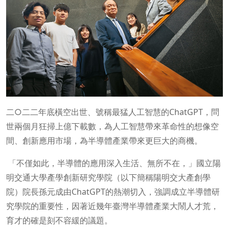
二○二二年底橫空出世、號稱最猛人工智慧的ChatGPT，問
世兩個月狂掃上億下載數，為人工智慧帶來革命性的想像空
間、創新應用市場，為半導體產業帶來更巨大的商機。
「不僅如此，半導體的應用深入生活、無所不在，」國立陽
明交通大學產學創新研究學院（以下簡稱陽明交大產創學
院）院長孫元成由ChatGPT的熱潮切入，強調成立半導體研
究學院的重要性，因著近幾年臺灣半導體產業大鬧人才荒，
育才的確是刻不容緩的議題。