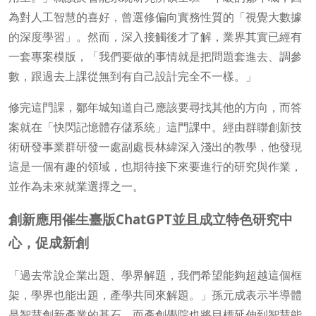
為對人工智慧的喜好，曾選修偏向實務性質的「視覺大數據
的深度學習」。然而，深入接觸後才了解，業界其實已經有
一套專案模版，「我們要做的事情就是把問題套進去、調參
數，跟過去上課從無到有自己設計完全不一樣。」
修完這門課，鄒年城知道自己應該要尋找其他的方向，而答
案就在「快閃記憶體存儲系統」這門課中。經由群聯創新技
術研發事業群研發一處副處長林緯深入淺出的教學，他發現
這是一個有趣的領域，也期待接下來要進行的研究與作業，
並作為未來就業選擇之一。
創新應用催生臺版ChatGPT並且成立特色研究中
心，促成新創
「過去常說企業出題、學界解題，我們希望能夠超越這個框
架，學界也能出題，產學共同來解題。」孫元成表示半導體
是智慧創新產業的基石，而產創學院也將目標延伸到智慧能