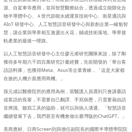
源、自駕車等應用，並與智慧醫療結合，透過成立能隙化合
物半導體中心、Ａ世代節能永續運算技術中心、衛星通訊與
AIoT 研發中心、人工智慧語音研發中心與新創企業—峻魁智
慧，讓企業與學界相互激盪出火花，鋪成技術落地、學界接
軌產業的最後一哩路。
以人工智慧語音研發中心主任廖元甫研究團隊來說，除了剛
獲得多年期六千四百萬研究計畫經費，先前開發的「華台客
語語料庫」也獲得Meta、Asus等企業青睞，「這是大家都
在搶的人機介面應用商機。」
孫元成以醫療院所的應用為例，當醫護人員遇到只會講臺語
或客語的長輩，不需要自己翻譯、手寫病歷，只需要藉由語
音辨識、聽寫工具的協助，就可以與病人溝通。「智慧語音
繼續發展下去，我們甚至有機會做出臺灣版的ChatGPT。」
美商應材、日商Screen則與擔任副院長的國際半導體學院院