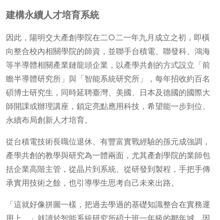
建構永續人才培育系統
因此，陽明交大產創學院在二○二一年九月成立之初，即橫
向整合校內相關學院的師資，並聯手台積電、聯發科、鴻海
等半導體相關產業鏈龍頭企業，以產學共創的方式設立「前
瞻半導體研究所」與「智能系統研究所」，每年招收約百名
碩博士研究生，同時延聘臺灣、美國、日本及德國的國際大
師開課或辦理講座，鎖定亮點應用科技，希望能一步到位、
永續布局創新人才培育。
從台積電技術長職位退休、有豐富實戰經驗的孫元成強調，
產學共創的教學與研究為一體兩面，尤其產創學院的業師包
括企業高階主管，從晶片到系統、從研發到製程，手把手傳
承實用技術之餘，也引導學生思考自己未來出路。
「這就好像拼圖一樣，把過去學過的基礎知識整合在實務運
用上。」就讀於智能系統研究所碩士班一年級的鄒年城，因