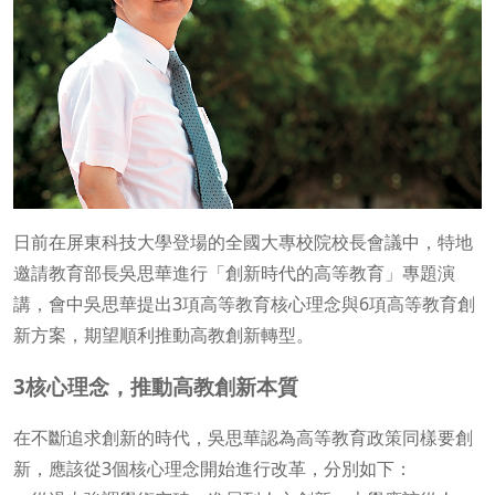
日前在屏東科技大學登場的全國大專校院校長會議中，特地
邀請教育部長吳思華進行「創新時代的高等教育」專題演
講，會中吳思華提出3項高等教育核心理念與6項高等教育創
新方案，期望順利推動高教創新轉型。
3核心理念，推動高教創新本質
在不斷追求創新的時代，吳思華認為高等教育政策同樣要創
新，應該從3個核心理念開始進行改革，分別如下：