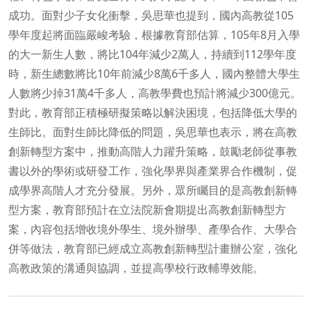
成功。面對少子女化衝擊，吳思華也提到，國內高教從105
學年度起將面臨嚴峻考驗，根據教育部估算，105年8月入學
的大一新生人數，將比104年減少2萬人，持續到112學年度
時，新生總數將比10年前減少8萬6千多人，國內整體大學生
人數將少掉31萬4千多人，高教學費也預計將減少300億元。
對此，教育部正積極研擬策略以解決困境，包括降低大學的
生師比。面對生師比降低的問題，吳思華也表示，將在高教
創新轉型方案中，推動高階人力躍升策略，鼓勵老師從事教
書以外的學術或研發工作，強化學界與產業界合作機制，促
成學界高階人才充分發展。另外，眾所矚目的是高教創新轉
型方案，教育部預計在立法院新會期提出高教創新轉型方
案，內容包括增收境外學生、境外辦學、產學合作、大學合
併等做法，教育部已經成立高教創新轉型計畫辦公室，強化
高教政策的溝通與協調，並提高學校行政輔導效能。