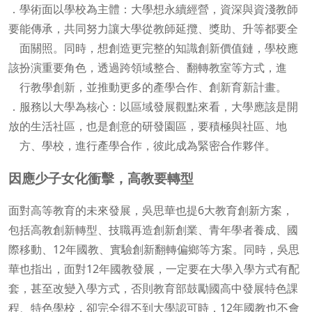
．學術面以學校為主體：大學想永續經營，資深與資淺教師
要能傳承，共同努力讓大學從教師延攬、獎助、升等都要全
面關照。同時，想創造更完整的知識創新價值鏈，學校應
該扮演重要角色，透過跨領域整合、翻轉教室等方式，進
行教學創新，並推動更多的產學合作、創新育新計畫。
．服務以大學為核心：以區域發展觀點來看，大學應該是開
放的生活社區，也是創意的研發園區，要積極與社區、地
方、學校，進行產學合作，彼此成為緊密合作夥伴。
因應少子女化衝擊，高教要轉型
面對高等教育的未來發展，吳思華也提6大教育創新方案，
包括高教創新轉型、技職再造創新創業、青年學者養成、國
際移動、12年國教、實驗創新翻轉偏鄉等方案。同時，吳思
華也指出，面對12年國教發展，一定要在大學入學方式有配
套，甚至改變入學方式，否則教育部鼓勵國高中發展特色課
程、特色學校，卻完全得不到大學認可時，12年國教也不會