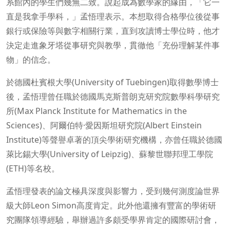
系館內的學生們幾無二致。說起成為數學家的緣由，「它一
直是我拿手學科，」孟悟理表示。本想取得合格學位後從事
銀行或保險等與數字相關行業，直到攻讀博士學位時，他才
決定走進象牙塔從事研究與教學，貫徹他「充份理解某件事
物」的信念。
於德國杜賓根大學(University of Tuebingen)取得數學博士
後，孟悟理曾任職於德國馬克斯普朗克研究院數學科學研究
所(Max Planck Institute for Mathematics in the
Sciences)、阿爾伯特·愛因斯坦研究院(Albert Einstein
Institute)等聲譽卓著的頂尖學術研究機構，亦曾任職於德國
萊比錫大學(University of Leipzig)、蘇黎世聯邦理工學院
(ETH)等名校。
孟悟理發表的論文極具深度與影響力，受到幾何測度論世界
級大師Leon Simon高度肯定。此外他還擁有豐富的學術研
究團隊領導經驗，舉辦過許多頗受學界肯定的國際研討會，