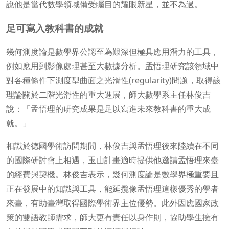
說他是當代數學領域備受矚目的耀眼新星，並不為過。
足可寫入教科書的成就
幾何測度論是數學界公認至為艱深但極具應用潛力的工具，
例如應用到影像處理甚至大數據分析。孟悟理研究該領域中
對各種條件下測度型曲面之光滑性(regularity)問題，取得該
理論關於二階光滑性的重大進展，師大數學系主任林俊吉
說：「孟悟理的研究成果是足以寫進未來教科書的重大成
就。」
相識於德國學術訪問期間，林俊吉與孟悟理後來陸續在不同
的國際研討會上相遇，玉山計畫適時提供他邀請孟悟理來臺
的經費與契機。林俊吉表示，幾何測度論是數學界極重要且
正在發展中的知識與工具，能延攬像孟悟理這樣優秀的學者
來臺，有助臺灣取得國際學術界主位優勢。此外因應國家政
策的雙語教師需求，師大更有責任以身作則，協助學生擁有